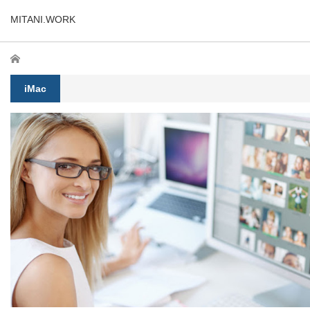
MITANI.WORK
ホーム
iMac