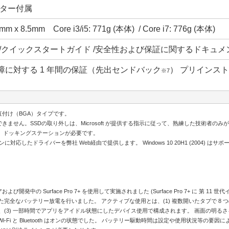
プター付属
m x 8.5mm Core i3/i5: 771g (本体) / Core i7: 776g (本体)
 /クイックスタートガイド /安全性および保証に関するドキュメ
障に対する 1 年間の保証（先出センドバック
） プリインス
※7
直付け（BGA）タイプです。
とはできません。SSDの取り外しは、Microsoft が提供する指示に従って、熟練した技術者の
ブ、ドッキングステーションが必要です。
のバージョンに対応したドライバーを弊社 Web経由で提供します。 Windows 10 20H1 (2004) は
開発中の Surface Pro 7+ を使用して実施されました (Surface Pro 7+ に 第 11 世代インテル
全なバッテリー放電を行いました。 アクティブな使用とは、(1) 複数開いたタブで 8 つの人気
を使用する生産性テスト、(3) 一部時間でアプリをアイドル状態にしたデバイス使用で構成されます。 画面の
Wi-Fi と Bluetooth はオンの状態でした。 バッテリー駆動時間は設定や使用状況等の要