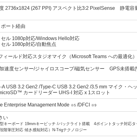
度 2736x1824 (267 PPI) アスペクト比3:2 PixelSen
-C ポート経由
 1080p対応/Windows Hello対応
セル 1080p対応/自動焦点
ールド対応スタジオマイク（Microsoft Teams への最適化） /D
加速度センサー/ジャイロスコープ/磁気センサー GPS未搭載(WiF
A USB 3.2 Gen2 /Type-C USB 3.2 Gen2 /3.5 mm 
croSD™ カードリーダー UHS-I 対応 x 1スロット
ace Enterprise Management Mode
/DFCI
※5
※9
さい
型キーボード 19mmキーピッチ /バックライト搭載 4ポイントタッチ対応
96 段階筆圧対応 傾き感知対応）N-Trigテクノロジー