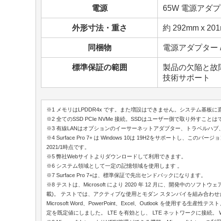
電源
65W 電源アダ
外形寸法・重さ
約 292mm x 201m
同梱物
電源アダプター
標準保証の範囲
製品の欠陥と故
技術サポート
※1 メモリはLPDDR4x です。また増設はできません。システム基板に
※2 全てのSSD PCIe NVMe 接続。SSDはユーザー側で取り外すこ
※3 有線LANはオプションのイーサーネットアダプター、トラベルハ
※4 Surface Pro 7+ は Windows 10は 19H2をサポートし、こ
2021/1時点です。
※5 弊社Webサイトよりダウンロードして利用できます。
※6 システム領域として一定の記憶領域を使用します 。
※7 Surface Pro 7+は、標準保証で先出センドバックになります。
※8 テストは、Microsoft により 2020 年 12 月に、開発中のソフトウェアおよび
載)。 テストでは、アクティブな使用とモダン スタンバイを組み合わせた完
Microsoft Word、PowerPoint、Excel、Outlook 
定を既定値にしました。 LTE を有効とし、 LTE ネットワークに接続。 