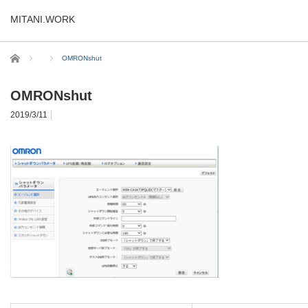
MITANI.WORK
ホーム
OMRONshut
OMRONshut
2019/3/11