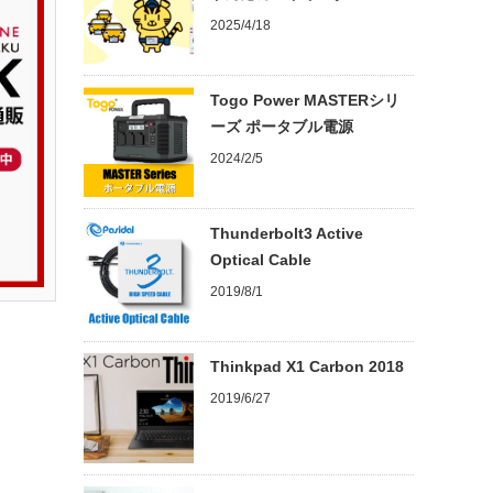
2025/4/18
Togo Power MASTERシリ
ーズ ポータブル電源
2024/2/5
Thunderbolt3 Active
Optical Cable
2019/8/1
Thinkpad X1 Carbon 2018
2019/6/27