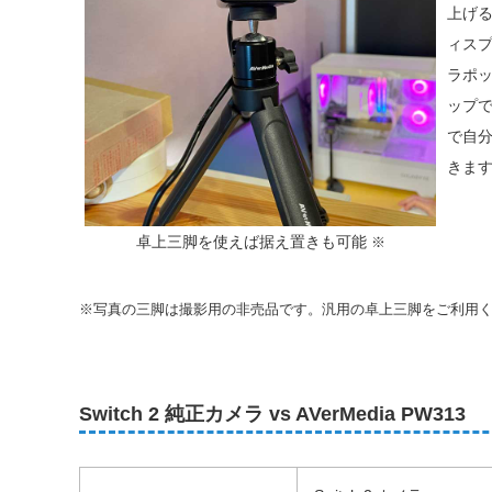
上げる
ィス
ラポッ
ップ
で自
きま
卓上三脚を使えば据え置きも可能
※
※写真の三脚は撮影用の非売品です。汎用の卓上三脚をご利用
Switch 2 純正カメラ vs AVerMedia PW313