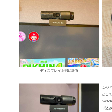
ディスプレイ上部に設置
この P
とし
Swi
ド込み