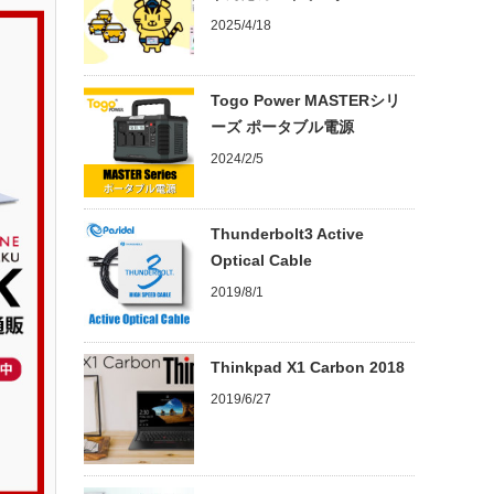
2025/4/18
Togo Power MASTERシリ
ーズ ポータブル電源
2024/2/5
Thunderbolt3 Active
Optical Cable
2019/8/1
Thinkpad X1 Carbon 2018
2019/6/27