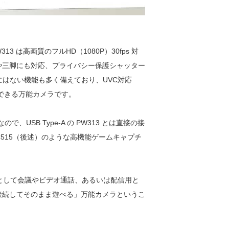
313 は高画質のフルHD（1080P）30fps 対
置や三脚にも対応、プライバシー保護シャッター
ラ にはない機能も多く備えており、UVC対応
併用できる万能カメラです。
なので、USB Type-A の PW313 とは直接の接
 GC515（後述）のような高機能ゲームキャプチ
で仕事用として会議やビデオ通話、あるいは配信用と
 2 に接続してそのまま遊べる」万能カメラというこ