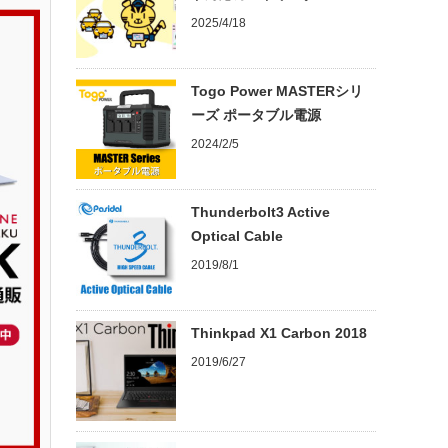
2025/4/18
Togo Power MASTERシリ
ーズ ポータブル電源
2024/2/5
Thunderbolt3 Active
Optical Cable
2019/8/1
Thinkpad X1 Carbon 2018
2019/6/27