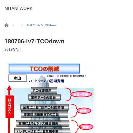
MITANI.WORK
ホーム
180706-lv7-TCOdown
180706-lv7-TCOdown
2018/7/6