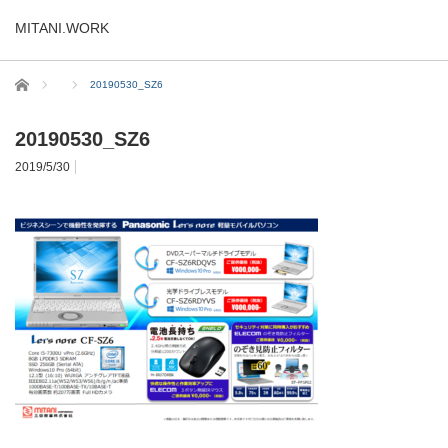
MITANI.WORK
ホーム
20190530_SZ6
20190530_SZ6
2019/5/30