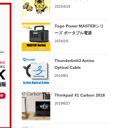
2025/4/18
Togo Power MASTERシリ
ーズ ポータブル電源
2024/2/5
Thunderbolt3 Active
Optical Cable
2019/8/1
Thinkpad X1 Carbon 2018
2019/6/27