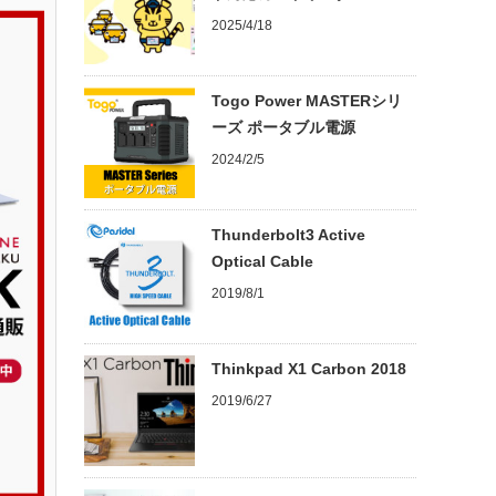
2025/4/18
Togo Power MASTERシリ
ーズ ポータブル電源
2024/2/5
Thunderbolt3 Active
Optical Cable
2019/8/1
Thinkpad X1 Carbon 2018
2019/6/27