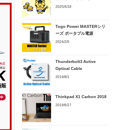
2025/4/18
Togo Power MASTERシリ
ーズ ポータブル電源
2024/2/5
Thunderbolt3 Active
Optical Cable
2019/8/1
Thinkpad X1 Carbon 2018
2019/6/27