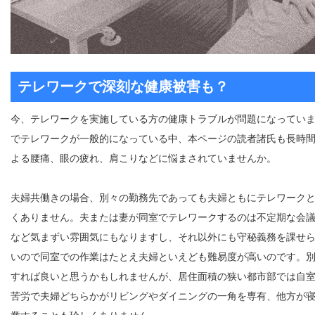
テレワークで深刻な健康被害も？
今、テレワークを実施している方の健康トラブルが問題になってい
でテレワークが一般的になっている中、本ページの読者諸氏も長時
よる腰痛、眼の疲れ、肩こりなどに悩まされていませんか。
夫婦共働きの場合、別々の勤務先であっても夫婦ともにテレワーク
くありません。夫または妻が同室でテレワークするのは不定期な会
など気まずい雰囲気にもなりますし、それ以外にも守秘義務を課せ
いので同室での作業はたとえ夫婦といえども難易度が高いのです。
すれば良いと思うかもしれませんが、居住面積の狭い都市部では自
苦労で夫婦どちらかがリビングやダイニングの一角を専有、他方が