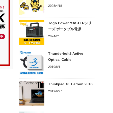
2025/4/18
Togo Power MASTERシリ
ーズ ポータブル電源
2024/2/5
Thunderbolt3 Active
Optical Cable
2019/8/1
Thinkpad X1 Carbon 2018
2019/6/27