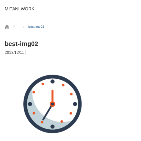
MITANI.WORK
ホーム
best-img02
best-img02
2018/12/11