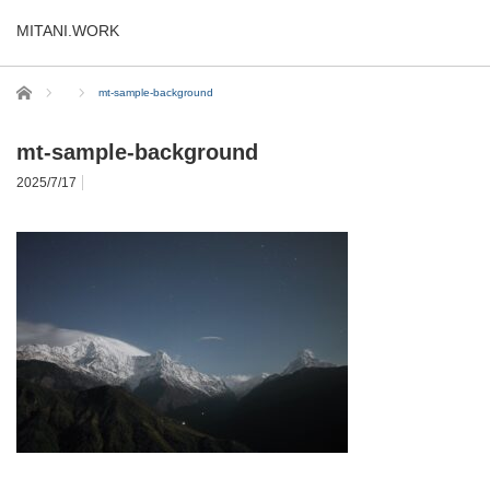
MITANI.WORK
ホーム
mt-sample-background
mt-sample-background
2025/7/17