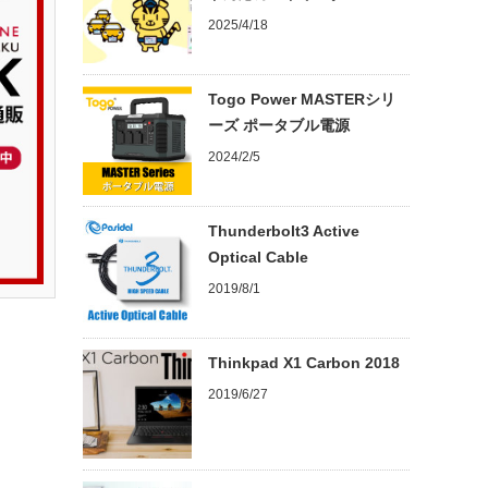
2025/4/18
Togo Power MASTERシリ
ーズ ポータブル電源
2024/2/5
Thunderbolt3 Active
Optical Cable
2019/8/1
Thinkpad X1 Carbon 2018
2019/6/27